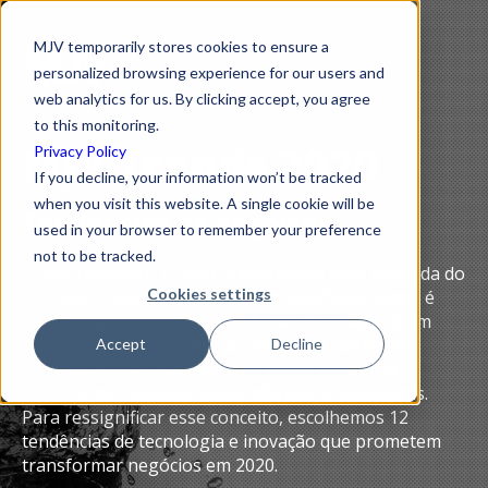
MJV temporarily stores cookies to ensure a
personalized browsing experience for our users and
web analytics for us. By clicking accept, you agree
to this monitoring.
MJV Trends 2020
Privacy Policy
If you decline, your information won’t be tracked
when you visit this website. A single cookie will be
Tendências de negócios
used in your browser to remember your preference
not to be tracked.
Transformação Digital é a expressão mais repetida do
Cookies settings
momento. Ainda assim, seu real significado ainda é
uma incógnita para muitos. A transformação é um
caminho, não uma linha de chegada. É antecipar
Accept
Decline
cenários e usar tecnologia de ponta para criar
modelos de negócios ágeis, híbridos e adaptáveis.
Para ressignificar esse conceito, escolhemos 12
tendências de tecnologia e inovação que prometem
transformar negócios em 2020.