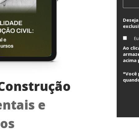
Deseja
exclus
Eu
Ao cli
armaze
acima 
*Você 
quando
 Construção
ntais e
sos