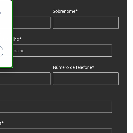
Sobrenome
*
u
r
e Trabalho
*
Número de telefone
*
a
*