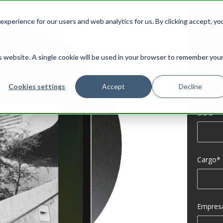
Nome
*
xperience for our users and web analytics for us. By clicking accept, yo
is website. A single cookie will be used in your browser to remember you
Email d
Cookies settings
Accept
Decline
DDD
*
Cargo
*
Empres