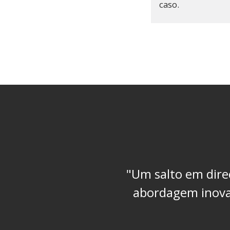
caso.
"Um salto em dir
abordagem inov