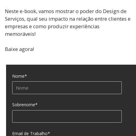
Neste e-book, vamos mostrar o poder do Design de
Serviços, qual seu impacto na relação entre clientes e
empresas e como produzir experiências
memoráveis!
Baixe agora!
Nome
*
Sobrenome
*
Email de Trabalho
*