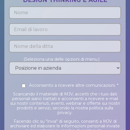
DESIGN THINKING E AGILE
(Seleziona una delle opzioni di menu.)
Acconsento a ricevere altre comunicazioni.
*
Scaricando il materiale di MJV, accetti che i tuoi dati
personali siano trattati e acconsenti a ricevere e-mail
sui nostri contenuti, eventi, webinar e offerte sui nostri
prodotti e servizi, secondo la nostra politica sulla
privacy.
Facendo clic su "invia" di seguito, consenti a MJV di
archiviare ed elaborare le informazioni personali inviate