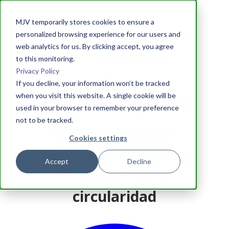
MJV temporarily stores cookies to ensure a
personalized browsing experience for our users and
web analytics for us. By clicking accept, you agree
to this monitoring.
Privacy Policy
If you decline, your information won’t be tracked
Cradle to Cradle:
when you visit this website. A single cookie will be
used in your browser to remember your preference
not to be tracked.
El papel de Design
Cookies settings
Thinking y el Diseño de
Accept
Decline
Productos en la
circularidad