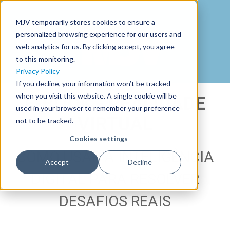
MJV temporarily stores cookies to ensure a
personalized browsing experience for our users and
web analytics for us. By clicking accept, you agree
to this monitoring.
Privacy Policy
If you decline, your information won’t be tracked
when you visit this website. A single cookie will be
E-BOOK - REALIDADE
used in your browser to remember your preference
VIRTUAL
not to be tracked.
Cookies settings
COMO USAR A INTELIGÊNCIA
Accept
Decline
DIGITAL PARA RESOLVER
DESAFIOS REAIS