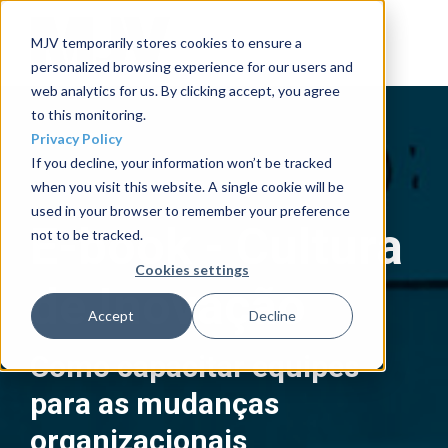
MJV temporarily stores cookies to ensure a
personalized browsing experience for our users and
web analytics for us. By clicking accept, you agree
to this monitoring.
Privacy Policy
If you decline, your information won’t be tracked
when you visit this website. A single cookie will be
used in your browser to remember your preference
E-book - Cultura
not to be tracked.
Cookies settings
de Inovação
Accept
Decline
Como capacitar equipes
para as mudanças
organizacionais